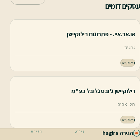
עסקים דומים
או.אר.איי. - פתרונות רילוקיישן
נתניה
רילוקיישן
רילוקיישן ג'ובס גלובל בע"מ
תל אביב
רילוקיישן
ניווט
הגירה
הגירה
·
hagira