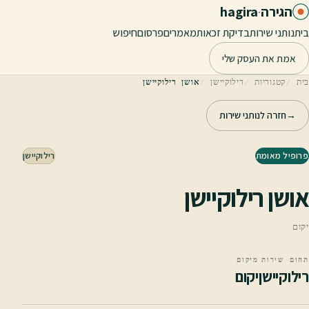
לג לתוכן הראשי
הגירה
·
hagira
בית
נותני שירות
בדיקת זכאות
מאמרים
פרסום
חיפוש
אמת את העסק שלי
בית
קטגוריות
רילוקיישן
אושן רילוקיישן
→
חזרה לנותני שירות
פרופיל מאומת
רילוקיישן
אושן רילוקיישן
יקום
תחום שירות
מיקום
רילוקיישן
יקום