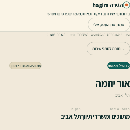
לג לתוכן הראשי
הגירה
·
hagira
בית
נותני שירות
בדיקת זכאות
מאמרים
פרסום
חיפוש
אמת את העסק שלי
בית
קטגוריות
מתווכים ומשרדי תיווך
אור יוזמה
→
חזרה לנותני שירות
פרופיל מאומת
מתווכים ומשרדי תיווך
אור יוזמה
תל אביב
תחום שירות
מיקום
מתווכים ומשרדי תיווך
תל אביב