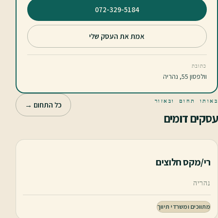
⁦072-329-5184⁩
אמת את העסק שלי
כתובת
וולפסון 55, נהריה
באותו תחום ובאזור
כל התחום →
עסקים דומים
רי/מקס חלוצים
נהריה
מתווכים ומשרדי תיווך