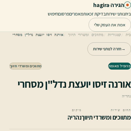
לג לתוכן הראשי
הגירה
·
hagira
בית
נותני שירות
בדיקת זכאות
מאמרים
פרסום
חיפוש
אמת את העסק שלי
בית
קטגוריות
מתווכים ומשרדי תיווך
אורנה זיסו יועצת נדל"ן מסחרי
→
חזרה לנותני שירות
פרופיל מאומת
מתווכים ומשרדי תיווך
אורנה זיסו יועצת נדל"ן מסחרי
נהריה
תחום שירות
מיקום
מתווכים ומשרדי תיווך
נהריה