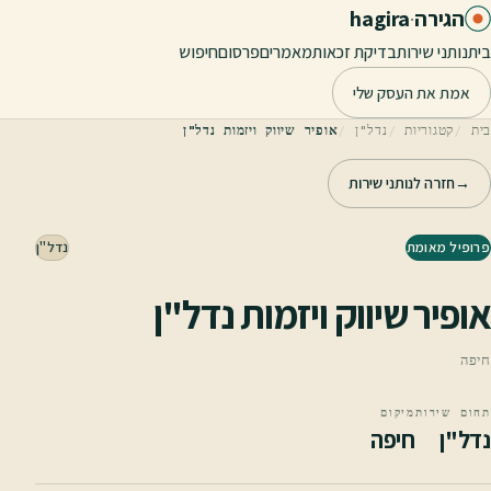
לג לתוכן הראשי
הגירה
·
hagira
בית
נותני שירות
בדיקת זכאות
מאמרים
פרסום
חיפוש
אמת את העסק שלי
בית
קטגוריות
נדל"ן
אופיר שיווק ויזמות נדל"ן
→
חזרה לנותני שירות
פרופיל מאומת
נדל"ן
אופיר שיווק ויזמות נדל"ן
חיפה
תחום שירות
מיקום
נדל"ן
חיפה