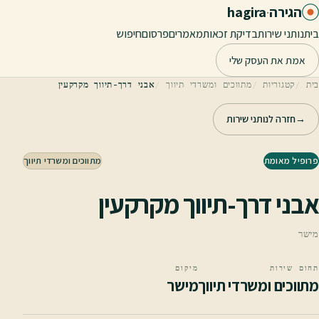
לג לתוכן הראשי
הגירה
·
hagira
בית
נותני שירות
בדיקת זכאות
מאמרים
פרסום
חיפוש
אמת את העסק שלי
בית
קטגוריות
מתווכים ומשרדי תיווך
אבני דרך-תיווך מקרקעין
→
חזרה לנותני שירות
פרופיל מאומת
מתווכים ומשרדי תיווך
אבני דרך-תיווך מקרקעין
מישר
תחום שירות
מיקום
מתווכים ומשרדי תיווך
מישר