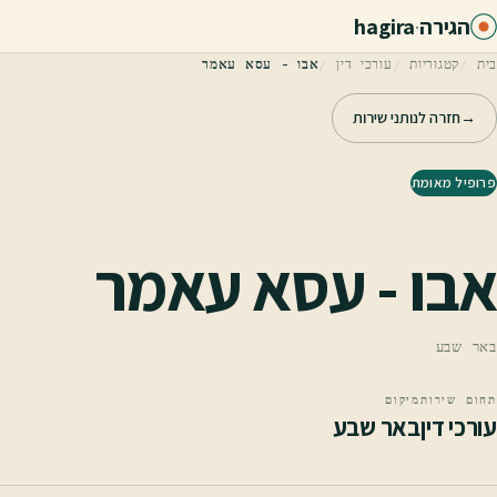
לג לתוכן הראשי
הגירה
·
hagira
בית
קטגוריות
עורכי דין
אבו - עסא עאמר
→
חזרה לנותני שירות
פרופיל מאומת
אבו - עסא עאמר
באר שבע
תחום שירות
מיקום
עורכי דין
באר שבע